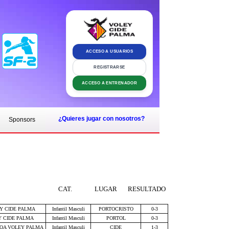
ACCESO A USUARIOS
REGISTRARSE
ACCESO A ENTRENADOR
¿Quieres jugar con nosotros?
Sponsors
CAT.
LUGAR
RESULTADO
EY CIDE PALMA
Infantil Masculi
PORTOCRISTO
0-3
Y CIDE PALMA
Infantil Masculi
PORTOL
0-3
RQA VOLEY PALMA
Infantil Masculi
CIDE
1-3