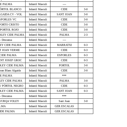
IDE PALMA
Infantil Masculi
----
 PÒRTOL BLANCO
Infantil Masculi
CIDE
3-0
GAIDA CV - VOL
Infantil Masculi
SANT JOAN
3-0
ESPORLES VC
Infantil Masculi
CIDE
3-0
PORTO CRISTO
Infantil Masculi
CIDE
3-0
 PORTOL ROJO
Infantil Masculi
CIDE
3-0
OLEY CIDE PALMA
Infantil Masculi
PALMA
2-3
 Descansa
Infantil Masculi
----
LEY CIDE PALMA
Infantil Masculi
MARRATXI
0-3
NT JOAN VERME
Infantil Masculi
CIDE
0-3
 CIDE PALMA
Infantil Masculi
ESPORLES
0-3
ANT JOSEP GROC
Infantil Masculi
CIDE
0-3
OLEY CIDE PALMA
Infantil Masculi
PORTOL
3-0
an Blanc Algaida
Infantil Masculi
CIDE
3-0
IDE PALMA
Infantil Masculi
***
LEY CIDE PALMA
Infantil Masculi
PALMA
3-0
CV PÓRTOL NEGRO
Infantil Masculi
CIDE
0-3
OLEY CIDE PALMA
Infantil Masculi
SANT JOAN
0-3
 Descansa
Infantil Masculi
***
AYURQA VOLEY
Infantil Masculi
Sant Joan
3-0
ALMA
Infantil Masculi
GER.ESCALAS
CIDE PALMA
Infantil Masculi
GER.ESCALAS