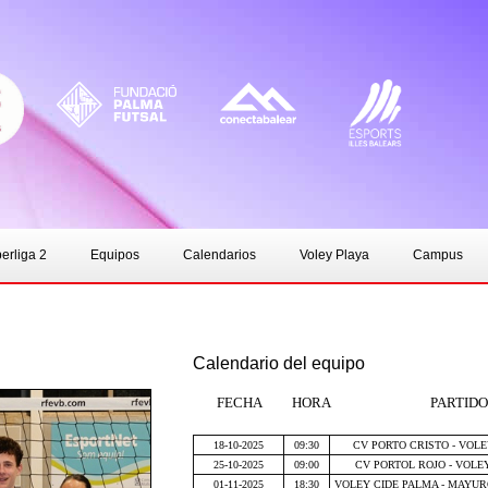
erliga 2
Equipos
Calendarios
Voley Playa
Campus
Calendario del equipo
FECHA
HORA
PARTIDO
18-10-2025
09:30
CV PORTO CRISTO - VOL
25-10-2025
09:00
CV PORTOL ROJO - VOLE
01-11-2025
18:30
VOLEY CIDE PALMA - MAYU